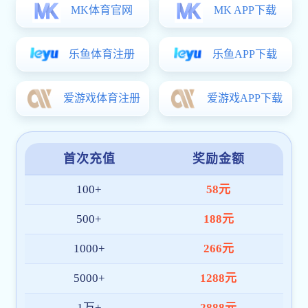
添了厚重的历史底色。然而，今时不同往日，
2024年的勒沃库森已经蜕变为一支攻守均衡
的铁军。他们本赛季在杯赛中的防守数据令人
侧目——场均失球不到0.8个，且反击效率高
居德甲之首。如果勒沃库森能将这种纪律性带
入选定日，阻止拜仁的进攻不仅仅是一种设
想，而是一种现实威胁。此外，比赛中的定位
球攻防也可能成为胜负手：拜仁拥有高大的防
守群，而勒沃库森擅长利用战术角球制造混
乱，这种细节层面的较量往往决定了最终的
“头名”归属。
从更宏观的视角看，这场德国杯巅峰对决的意
义，已经超越了单纯的冠军争夺。它象征着一
个足球时代的转型：拜仁在德甲的长期垄断正
在遭受新生力量的强力冲击。勒沃库森的成
功，绝非偶然的运气，而基于严谨的建队思路
与战术革新。青训体系的产出、引援的精准
度、以及主教练对球员潜力的激发，共同构成