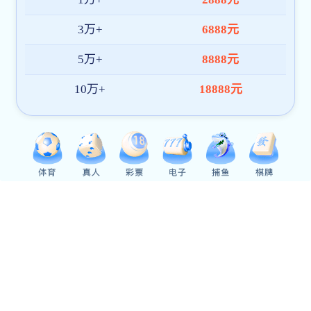
了勒沃库森的崛起密码。如果勒沃库森最终捧
起德国杯——这支球队上一次夺冠还要追溯到
1993年——那将是对“德甲新秩序”的有力宣
示。反之，若拜仁捍卫头名，则证明他们的冠
军基因依然强悍，不容轻易撼动。
展望这场即将到来的生死战，我们有理由期待
一场技术与斗志并存的名局。无论是勒沃库森
的青年才俊渴望加冕，还是拜仁的老兵们誓死
守护荣耀，他们都将用每一次拼抢、每一脚传
递，来书写德国杯历史的新篇章。对于足球迷
而言，这不仅是一场决定冠军归属的比赛，更
是两种足球哲学、两代足球人之间的激烈碰
撞。当终场哨声响起，唯有最坚韧、最聪明的
队伍，才能在这场“勒沃库森拜仁巅峰对决”
中，锁定那枚象征着至高荣誉的“德国杯头名”
桂冠。无论结果如何，这场比赛已然是本赛季
德国足球的最佳注脚。