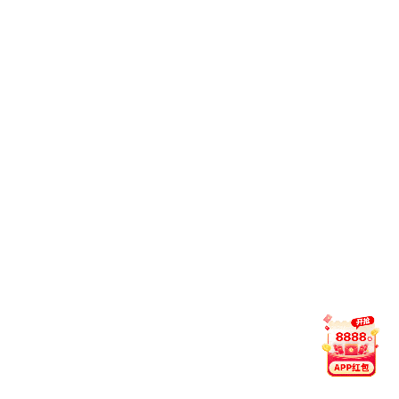
法伊祖拉耶夫代表乌兹别克斯坦对阵刚果
世界杯的舞台上，每一寸草皮都可能成为改变命运
的战场。当乌兹别克...
2026-07-02