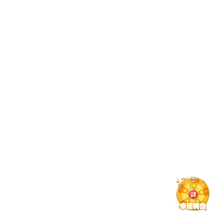
迪亚斯面对巴西防线能否扩大射门威胁首
在世界杯的舞台上，每一场对决都充满着未知与激
情，而即将到来的巴西...
2026-07-03